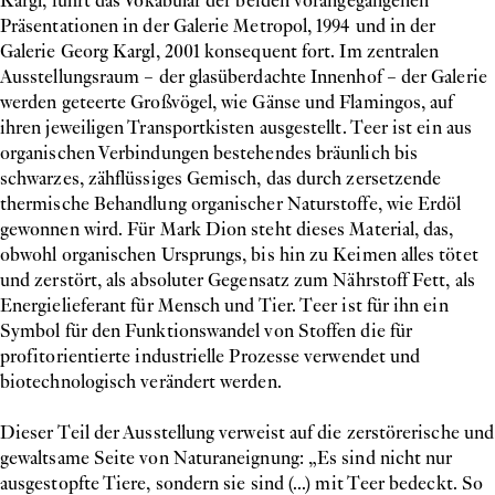
Kargl, führt das Vokabular der beiden vorangegangenen
Präsentationen in der Galerie Metropol, 1994 und in der
Galerie Georg Kargl, 2001 konsequent fort. Im zentralen
Ausstellungsraum – der glasüberdachte Innenhof – der Galerie
werden geteerte Großvögel, wie Gänse und Flamingos, auf
ihren jeweiligen Transportkisten ausgestellt. Teer ist ein aus
organischen Verbindungen bestehendes bräunlich bis
schwarzes, zähflüssiges Gemisch, das durch zersetzende
thermische Behandlung organischer Naturstoffe, wie Erdöl
gewonnen wird. Für Mark Dion steht dieses Material, das,
obwohl organischen Ursprungs, bis hin zu Keimen alles tötet
und zerstört, als absoluter Gegensatz zum Nährstoff Fett, als
Energielieferant für Mensch und Tier. Teer ist für ihn ein
Symbol für den Funktionswandel von Stoffen die für
profitorientierte industrielle Prozesse verwendet und
biotechnologisch verändert werden.
Dieser Teil der Ausstellung verweist auf die zerstörerische und
gewaltsame Seite von Naturaneignung: „Es sind nicht nur
ausgestopfte Tiere, sondern sie sind (...) mit Teer bedeckt. So