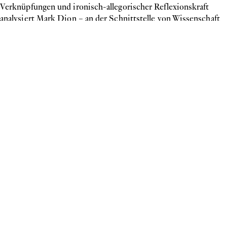
Verknüpfungen und ironisch-allegorischer Reflexionskraft
analysiert Mark Dion – an der Schnittstelle von Wissenschaft
und Kunst - die politischen, wirtschaftlichen und ästhetischen
Kräfte hinter der gesellschaftlichen Repräsentation von Natur.
Text: Linda Klösel
(1) Dieter Buchhart, „Meine Werke sind nicht über Natur,
sondern über die Idee von Natur“, Interview mit Mark Dion in:
Kunstforum 157 (2001), S. 185-197
(2) Miwon Kwon in Conversation with Mark Dion, in: Dion
(1997) d., S. 22.
(3) Ebd. S. 17.
Biografie
Mark Dion
geboren 1961 in New Bedford/Massachusetts, lebt in New York
Ausgewählte Einzelausstellungen