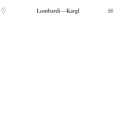
Lombardi—Kargl
Andreas Fogarasi
Three Light Sources