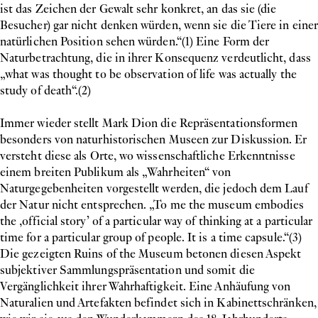
ist das Zeichen der Gewalt sehr konkret, an das sie (die
Besucher) gar nicht denken würden, wenn sie die Tiere in einer
natürlichen Position sehen würden.“(1) Eine Form der
Naturbetrachtung, die in ihrer Konsequenz verdeutlicht, dass
„what was thought to be observation of life was actually the
study of death“.(2)
Immer wieder stellt Mark Dion die Repräsentationsformen
besonders von naturhistorischen Museen zur Diskussion. Er
versteht diese als Orte, wo wissenschaftliche Erkenntnisse
einem breiten Publikum als „Wahrheiten“ von
Naturgegebenheiten vorgestellt werden, die jedoch dem Lauf
der Natur nicht entsprechen. „To me the museum embodies
the ‚official story’ of a particular way of thinking at a particular
time for a particular group of people. It is a time capsule.“(3)
Die gezeigten Ruins of the Museum betonen diesen Aspekt
subjektiver Sammlungspräsentation und somit die
Vergänglichkeit ihrer Wahrhaftigkeit. Eine Anhäufung von
Naturalien und Artefakten befindet sich in Kabinettschränken,