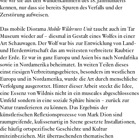
wie wir sie aus den Wunderkammern des 18. Jahrhunderts
kennen, nur dass sie bereits Spuren des Verfalls und der
Zerstörung aufweisen.
Das mobile Diorama
Mobile Wilderness Unit
taucht auch im Tar
Museum wieder auf – diesmal in Gestalt eines Wolfes in einer
Art Schauwagen. Der Wolf war bis zur Entwicklung von Land-
und Herdenwirtschaft das am weitesten verbreitete Raubtier
der Erde. Er war in ganz Europa und Asien bis nach Nordafrika
sowie in Nordamerika beheimatet. In weiten Teilen dieses
einst riesigen Verbreitungsgebietes, besonders im westlichen
Europa und in Nordamerika, wurde die Art durch menschliche
Verfolgung ausgerottet. Hinter dieser Arbeit steckt die Idee,
eine Essenz von Wildnis nicht in ein museales abgeschlossenes
Umfeld sondern in eine soziale Sphäre hinein – zurück zur
Natur transferieren zu können. Das Ergebnis der
künstlerischen Reflexionsprozesse von Mark Dion sind
raumgreifende, kulissenartig in Szene gesetzte Installationen,
die häufig ortspezifische Geschichte und Kultur
miteinbeziehen. Mit überraschenden thematischen