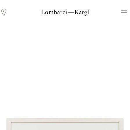
Lombardi—Kargl
Andreas Fogarasi
Three Light Sources