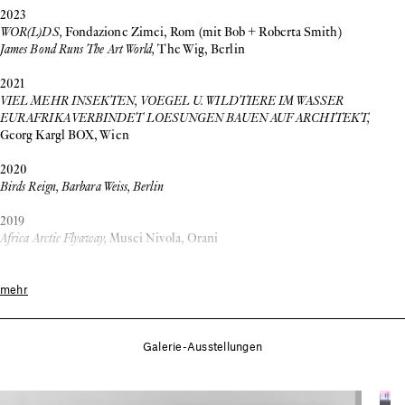
2023
WOR(L)DS,
Fondazione Zimei, Rom
(mit Bob + Roberta Smith)
James Bond Runs The Art World,
The Wig, Berlin
2021
VIEL MEHR INSEKTEN, VOEGEL U. WILDTIERE IM WASSER
EURAFRIKA VERBINDET LOESUNGEN BAUEN AUF ARCHITEKT,
Georg Kargl BOX, Wien
2020
Birds Reign, Barbara Weiss, Berlin
2019
Africa Arctic Flyaway,
Musei Nivola, Orani
2018
HACE SENTIDO / MAKES SENSE
, Embajada, San Juan PR
mehr
Costa Verso Costa
, Pinksummer, Palermo
2017
Galerie-Ausstellungen
Shadow Cabinet: A Loyal Opposition Response
, Cuchifritos Gallery + Project
Space, New York