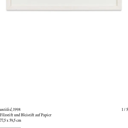
untitled
, 1998
1
/
5
Filzstift und Bleistift auf Papier
77,5 x 59,5 cm