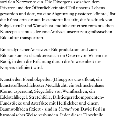
sozialen Netzwerke ein. Die Divergenz zwischen dem
Privaten und der Öffentlichkeit sind Teil unseres Lebens
geworden und dort, wo eine Abgrenzung passieren könnte, löst
die Künstlerin sie auf. Inszenierte Realität, die Ausdruck von
Subjektivität und Wunsch ist, mobilisiert einen romantischen
Konzeptualismus, der eine Analyse unserer zeitgenössischen
Bildkultur transportiert.
Ein analytischer Ansatz zur Bildproduktion und zum
Bildkonsum ist charakteristisch im Oeuvre von Willem de
Rooij, in dem die Erfahrung durch die Anwesenheit des
Körpers definiert wird.
Kunstleder, Ebenholzperlen (Diospyros crassiflora), ein
kunststoffbeschichteter Metalldraht, ein Schneckenhaus
(Cornu aspersum), Siegelfolie von Weinflaschen, ein
Edelstahlkegel, Stretchfolie, Diktiergerätkomponenten–
Fundstücke und Artefakte mit Heißkleber und einem
Baumwollfaden fixiert - sind in
Untitled
von David Fesl in
harmonischer Weise verbunden. Jeder dieser Einzelteile