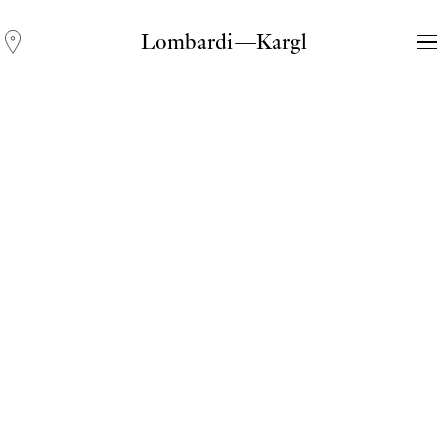
Lombardi—Kargl
Andreas Fogarasi
Three Light Sources