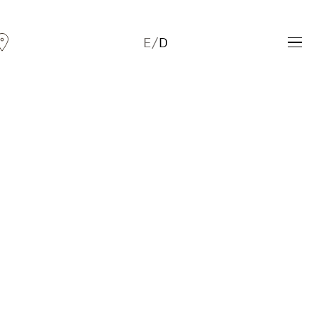
E
/
D
Andreas Fogarasi
Three Light Sources