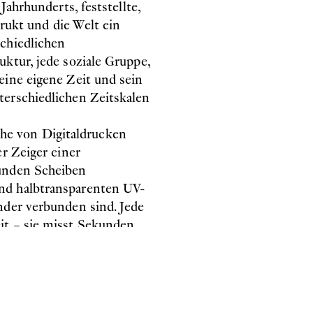
Jahrhunderts, feststellte,
trukt und die Welt ein
chiedlichen
ktur, jede soziale Gruppe,
eine eigene Zeit und sein
terschiedlichen Zeitskalen
ihe von Digitaldrucken
er Zeiger einer
runden Scheiben
nd halbtransparenten UV-
nder verbunden sind. Jede
it – sie misst Sekunden,
zeigersinn. Die Scheiben
nomenen, menschlichen und
niversen.