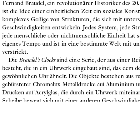
Fernand Braudel, ein revolutionärer Historiker des 20. 
ist die Idee einer einheitlichen Zeit ein soziales Kons
komplexes Gefüge von Strukturen, die sich mit unters
Geschwindigkeiten entwickeln. Jedes System, jede Stru
jede menschliche oder nichtmenschliche Einheit hat s
eigenes Tempo und ist in eine bestimmte Welt mit un
verstrickt.
Die
Braudel’s Clocks
sind eine Serie, der aus einer Re
besteht, die in ein Uhrwerk eingebaut sind, das dem d
gewöhnlichen Uhr ähnelt. Die Objekte bestehen aus 
gebürsteter Chromalux-Metalldrucke auf Aluminium u
Drucken auf Acrylglas, die durch ein Uhrwerk miteina
Scheibe bewegt sich mit einer anderen Geschwindigke
Minuten oder Stunden, manchmal auch gegen den Uhr
zeigen Motive im Kontext von technologischen Phä
nichtmenschlichen Bildern, sowie Mikro- und Makrou