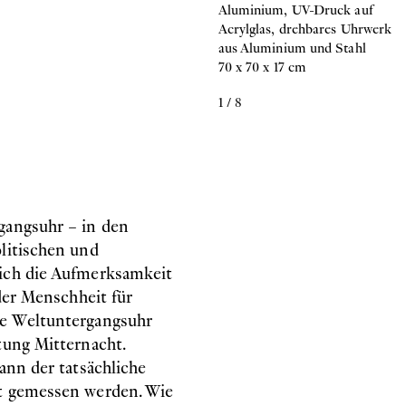
Aluminium, UV-Druck auf
Acrylglas, drehbares Uhrwerk
aus Aluminium und Stahl
70 x 70 x 17 cm
1
/
8
gangsuhr – in den
olitischen und
sich die Aufmerksamkeit
 der Menschheit für
te Weltuntergangsuhr
tung Mitternacht.
ann der tatsächliche
it gemessen werden. Wie