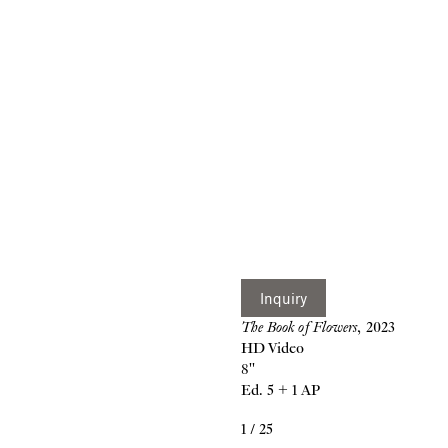
Inquiry
The Book of Flowers
, 2023
HD Video
8''
Ed. 5 + 1 AP
1
/
25