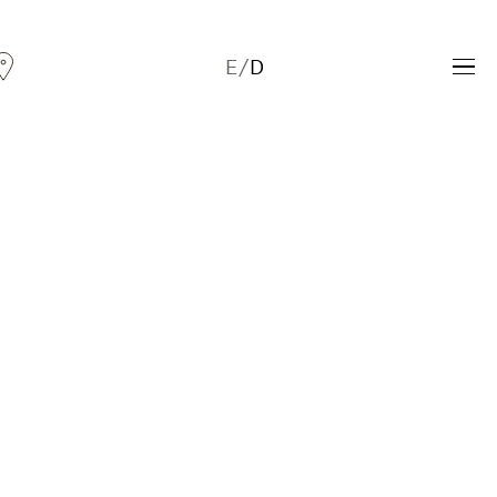
E
/
D
Andreas Fogarasi
Three Light Sources