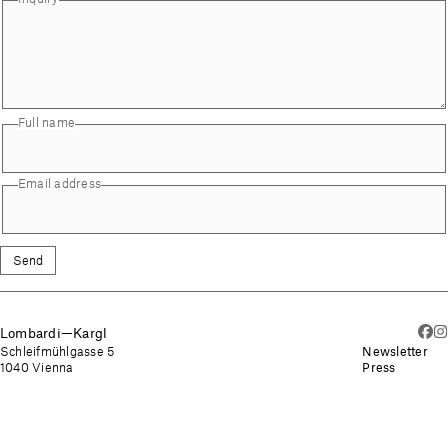
Full name
Email address
Send
Lombardi—Kargl
Schleifmühlgasse 5
Newsletter
1040 Vienna
Press
Imprint
Schleifmühlgasse 5a
Privacy Policy
1040 Vienna