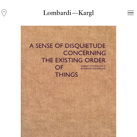
Lombardi—Kargl
Andreas Fogarasi
Three Light Sources