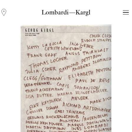
Lombardi—Kargl
Andreas Fogarasi
Three Light Sources